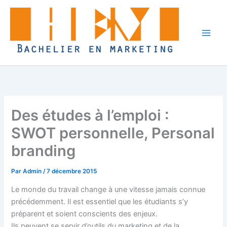
Aller
au
contenu
Des études à l’emploi :
SWOT personnelle, Personal
branding
Par
Admin
/
7 décembre 2015
Le monde du travail change à une vitesse jamais connue
précédemment. Il est essentiel que les étudiants s’y
préparent et soient conscients des enjeux.
Ils peuvent se servir d’outils du marketing et de la