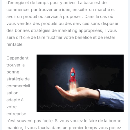
d’énergie et de temps pour y arriver. La base est de
commencer par trouver une idée, ensuite un marché et
avoir un produit ou service à proposer . Dans le cas où
vous vendez des produits ou des services sans disposer
des bonnes stratégies de marketing appropriées, il vous
sera difficile de faire fructifier votre bénéfice et de rester
rentable.
Cependant,
trouver la
bonne
stratégie de
commerciali
sation
adapté à
votre
entreprise
n’est souvent pas facile. Si vous voulez le faire de la bonne
manière, il vous faudra dans un premier temps vous posez